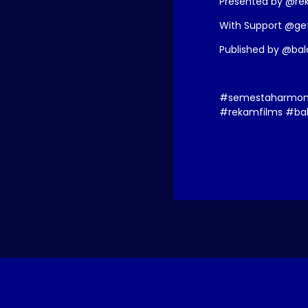
Presented by @re
With Support @ge
Published by @ba
#semestaharmoni
#rekamfilms #ba