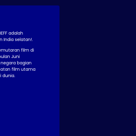
BEFF adalah
 India selatan!.
pemutaran film di
bulan Juni
i negara bagian
uatan film utama
i dunia.