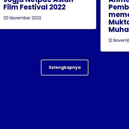
Film Festival 2022
Pemba
meme
20 November 2022
Mukt
Muha
12 Novem
Selengkapnya