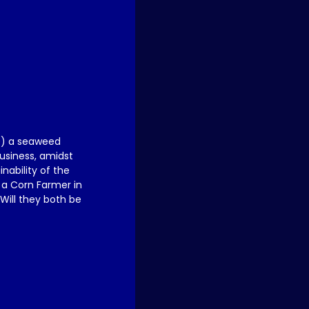
60) a seaweed
usiness, amidst
nability of the
 a Corn Farmer in
 Will they both be