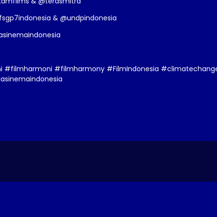
kamfilms & @terasmitra
fsgp7indonesia & @undpindonesia
lasinemaindonesia
 #filmharmoni #filmharmony #FilmIndonesia #climatechang
lasinemaindonesia