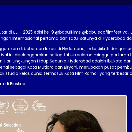
tar di BEFF 2025 edisi ke-9 @babulfilms @babulecofilmfestival, 
kungan Internasional pertama dan satu-satunya di Hyderabad dan
enggarakan di beberapa lokasi di Hyderabad, India diikuti dengan 
stival ini diselenggarakan setiap tahun selama minggu pertama 
 Hari Lingkungan Hidup Sedunia. Hyderabad adalah ibukota dar
enal sebagai Kota Mutiara dan Biryani, merupakan pusat pemb
k studio kelas dunia termasuk Kota Film Ramoji yang terbesar d
ra di Bioskop