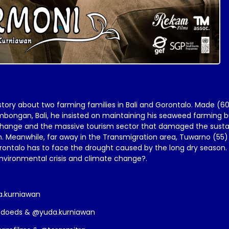
 story about two farming families in Bali and Gorontalo. Made (
mbongan, Bali, he insisted on maintaining his seaweed farming b
 change and the massive tourism sector that damaged the sustai
 Meanwhile, far away in the Transmigration area, Tuwarno (55)
Gorontalo has to face the drought caused by the long dry season.
environmental crisis and climate change?.
a.kurniawan
edoeds & @yuda.kurniawan