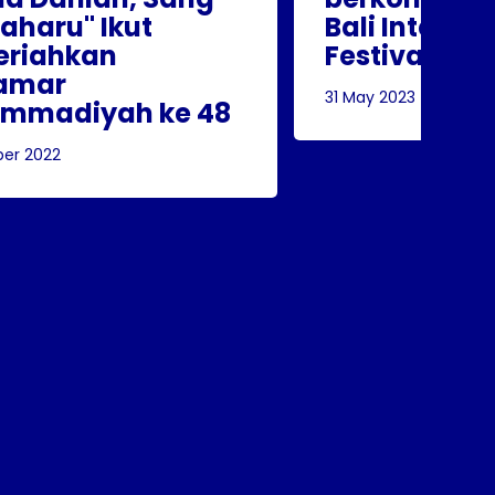
haru" Ikut
Bali Internat
riahkan
Festival 202
amar
31 May 2023
mmadiyah ke 48
ber 2022