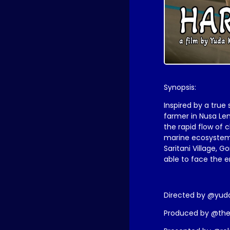
Synopsis:
Inspired by a true
farmer in Nusa Le
the rapid flow of
marine ecosystem.
Saritani Village, 
able to face the 
Directed by @yud
Produced by @th