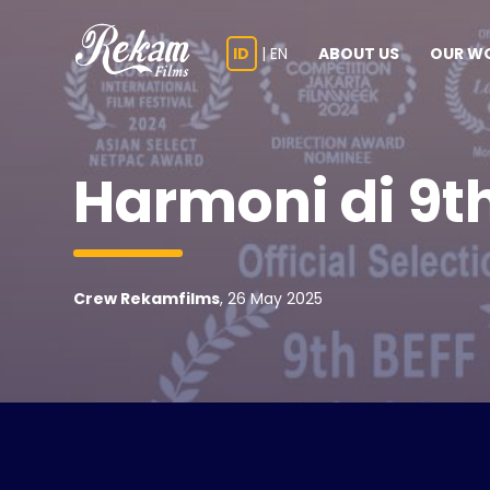
ID
|
EN
ABOUT US
OUR W
Harmoni di 9th
Crew Rekamfilms
, 26 May 2025