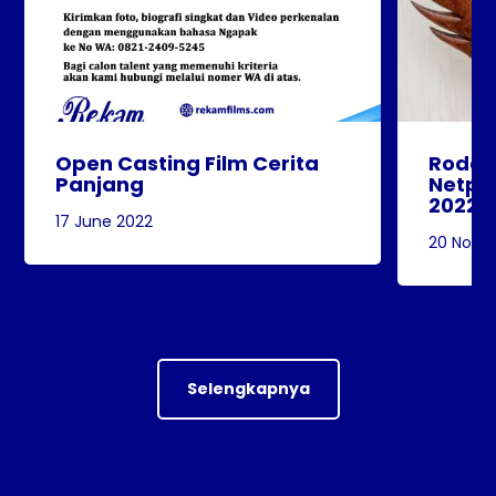
Open Casting Film Cerita
Roda-
Panjang
Netpac
2022
17 June 2022
20 Nove
Selengkapnya