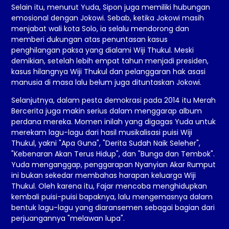
Selain itu, menurut Yuda, Sipon juga memiliki hubungan
emosional dengan Jokowi. Sebab, ketika Jokowi masih
menjabat wali kota Solo, ia selalu mendorong dan
memberi dukungan atas penuntasan kasus
penghilangan paksa yang dialami Wiji Thukul. Meski
demikian, setelah lebih empat tahun menjadi presiden,
kasus hilangnya Wiji Thukul dan pelanggaran hak asasi
manusia di masa lalu belum juga dituntaskan Jokowi.
Selanjutnya, dalam pesta demokrasi pada 2014 itu Merah
Bercerita juga makin serius dalam menggarap album
perdana mereka. Momen inilah yang digagas Yuda untuk
merekam lagu-lagu dari hasil musikalisasi puisi Wiji
Thukul, yakni "Apa Guna", "Derita Sudah Naik Seleher",
"Kebenaran Akan Terus Hidup", dan "Bunga dan Tembok".
Yuda menganggap, penggarapan Nyanyian Akar Rumput
ini bukan sekedar membahas harapan keluarga Wiji
Thukul. Oleh karena itu, Fajar mencoba menghidupkan
kembali puisi-puisi bapaknya, lalu mengemasnya dalam
bentuk lagu-lagu yang diaransemen sebagai bagian dari
perjuangannya "melawan lupa".